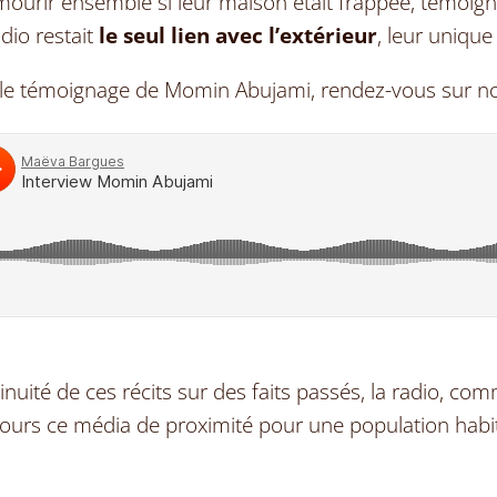
mourir ensemble si leur maison était frappée, témoigne
dio restait
le seul lien avec l
’
extérieur
, leur unique
l le témoignage de Momin Abujami, rendez-vous sur n
tinuité de ces récits sur des faits passés, la radio,
jours ce média de proximité pour une population habi