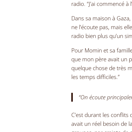
radio.
“
J
’
ai commencé à l
Dans sa maison à Gaza,
ne l’écoute pas, mais ell
radio bien plus qu
’
un sim
Pour Momin et sa famille
que mon p
è
re avait un pe
quelque chose de tr
è
s m
les temps difficiles.”
“
On écoute principale
C
’
est durant les conflits 
avait un réel besoin de la