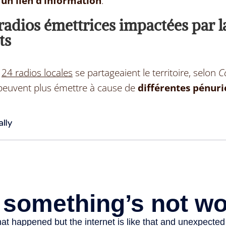
 un lien d’information
.
radios émettrices impactées par l
ts
,
24 radios locales
se partageaient le territoire, selon
C
e peuvent plus émettre à cause de
diffé
rentes pénuri