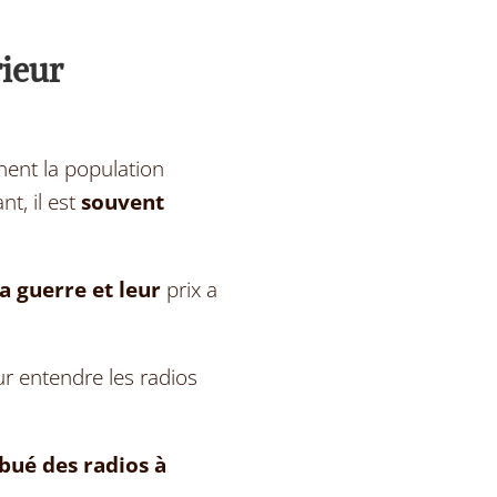
rieur
nent la population
nt, il est
souvent
a guerre et leur
prix a
our entendre les radios
ibué des radios à