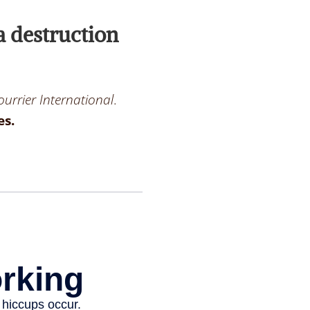
a destruction
ourrier International
.
es.