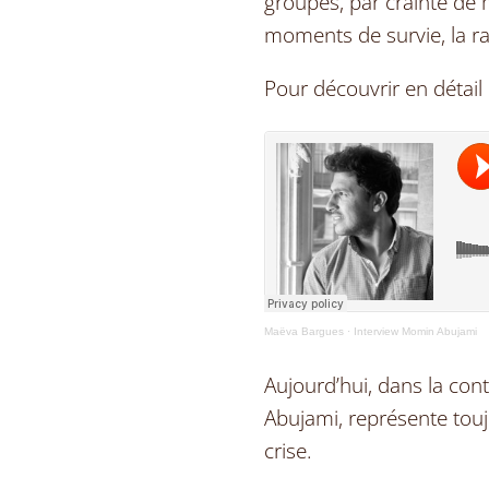
groupes, par crainte de 
moments de survie, la ra
Pour découvrir en détai
Maëva Bargues
·
Interview Momin Abujami
Aujourd’hui, dans la con
Abujami, représente tou
crise.