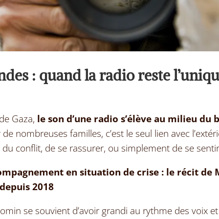
ndes : quand la radio reste l’uniqu
 de Gaza,
le son d
’
une radio s
’él
è
ve au milieu du b
r de nombreuses familles, c
’
est le seul lien avec l
’
extér
n du conflit, de se rassurer, ou simplement de se senti
ompagnement en situation de crise : le récit d
 depuis 2018
Momin se souvient d
’
avoir grandi au rythme des voix et