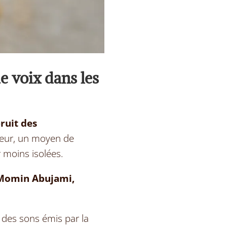
e voix dans les
ruit des
ieur, un moyen de
r moins isolé
es.
e Momin Abujami,
 des sons émis par la