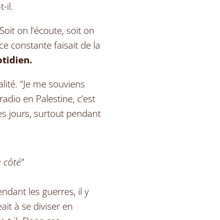
-il.
Soit on l’écoute, soit on
ce constante faisait de la
tidien.
alité.
“
Je me souviens
adio en Palestine, c
’
est
s jours, surtout pendant
 côté”
ndant les guerres, il y
eait à se diviser en