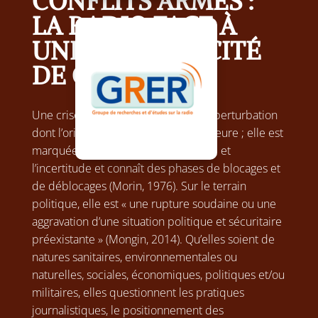
CONFLITS ARMÉS :
LA RADIO FACE À
UNE MULTIPLICITÉ
DE CRISES
Une crise est la conséquence d’une perturbation
dont l’origine est extérieure ou intérieure ; elle est
marquée par le désordre, l’instabilité et
l’incertitude et connaît des phases de blocages et
de déblocages (Morin, 1976). Sur le terrain
politique, elle est « une rupture soudaine ou une
aggravation d’une situation politique et sécuritaire
préexistante » (Mongin, 2014). Qu’elles soient de
natures sanitaires, environnementales ou
naturelles, sociales, économiques, politiques et/ou
militaires, elles questionnent les pratiques
journalistiques, le positionnement des