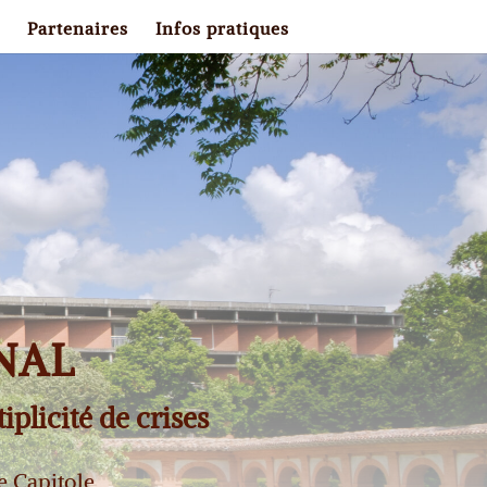
Partenaires
Infos pratiques
NAL
iplicité de crises
e Capitole