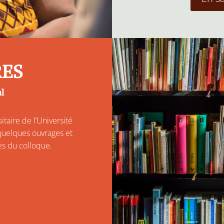
RES
al
taire de l’Université
quelques ouvrages et
es du colloque.